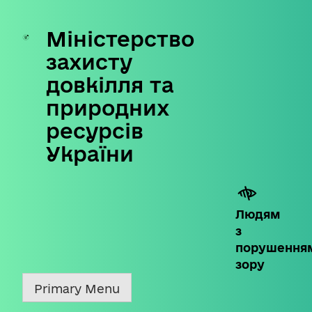
Міністерство
Skip
to
захисту
content
довкілля та
природних
ресурсів
України
Людям
з
порушення
зору
Primary Menu