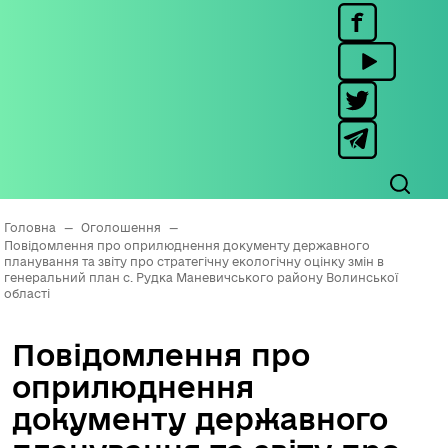
Головна
—
Оголошення
—
Повідомлення про оприлюднення документу державного
планування та звіту про стратегічну екологічну оцінку змін в
генеральний план с. Рудка Маневичського району Волинської
області
Повідомлення про
оприлюднення
документу державного