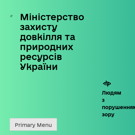
Міністерство
Skip
to
захисту
content
довкілля та
природних
ресурсів
України
Людям
з
порушення
зору
Primary Menu