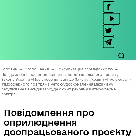
Головна
—
Оголошення
—
Консультації з громадськістю
—
Повідомлення про оприлюднення доопрацьованого проєкту
Закону України «Про внесення змін до Закону України «Про охорону
атмосферного повітря» з метою удосконалення механізму
регулювання викидів забруднюючих речовин в атмосферне
повітря»
Повідомлення про
оприлюднення
доопрацьованого проєкту