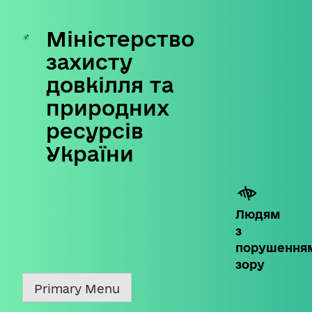
Міністерство
Skip
to
захисту
content
довкілля та
природних
ресурсів
України
Людям
з
порушення
зору
Primary Menu