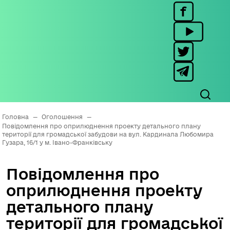
Головна
—
Оголошення
—
Повідомлення про оприлюднення проекту детального плану
території для громадської забудови на вул. Кардинала Любомира
Гузара, 16/1 у м. Івано-Франківську
Повідомлення про
оприлюднення проекту
детального плану
території для громадської