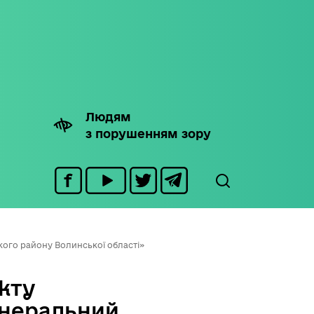
Людям
з порушенням зору
ого району Волинської області»
кту
енеральний