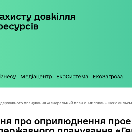
ахисту довкілля
ресурсів
ізнесу
Медіацентр
ЕкоСистема
ЕкоЗагроза
державного планування «Генеральний план с. Миловань Любомильськ
ня про оприлюднення прое
державного планування «Г