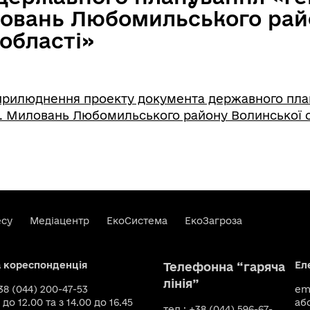
ловань Любомильського рай
області»
прилюднення проекту документа державного пла
. Миловань Любомильського району Волинської о
есу
Медіацентр
ЕкоСистема
ЕкоЗагроза
а кореспонденція
Ел
Телефонна “гаряча
лінія”
+38 (044) 200-47-53
ema
 до 12.00 та з 14.00 до 16.45
аб
тел.: +38 (044) 596-67-