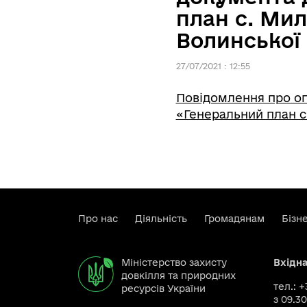
план с. Ми
Волинської 
27/07/2021 : 12:55
Повідомлення про о
«Генеральний план с
Про нас
Діяльність
Громадянам
Бізн
Міністерство захисту
Вхідн
довкілля та природних
тел.: 
ресурсів України
з 09.30