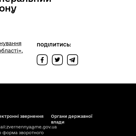
ону
нування
ПОДІЛИТИСЬ:
бласті».
ектронні звернення
Органи державної
влади
il:
zvernennya@me.gov.ua
о
форма зворотного