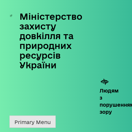
Міністерство
Skip
to
захисту
content
довкілля та
природних
ресурсів
України
Людям
з
порушення
зору
Primary Menu