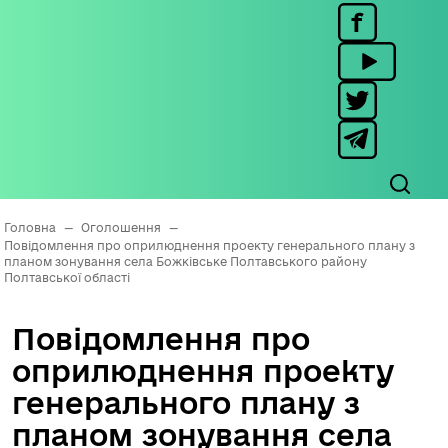
Головна
—
Оголошення
—
Повідомлення про оприлюднення проекту генерального плану з
планом зонування села Божківське Полтавського району
Полтавської області
Повідомлення про
оприлюднення проекту
генерального плану з
планом зонування села