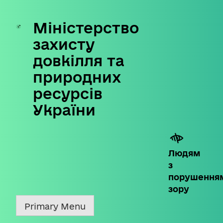
Міністерство
Skip
to
захисту
content
довкілля та
природних
ресурсів
України
Людям
з
порушення
зору
Primary Menu