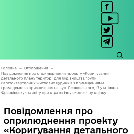
Головна
—
Оголошення
—
Повідомлення про оприлюднення проекту «Коригування
детального плану території для будівництва групи
багатоквартирних житлових будинків з приміщеннями
громадського призначення на вул. Ленкавського, 17 у м. Івано-
Франківську» та звіту про стратегічну екологічну оцінку
Повідомлення про
оприлюднення проекту
«Коригування детального