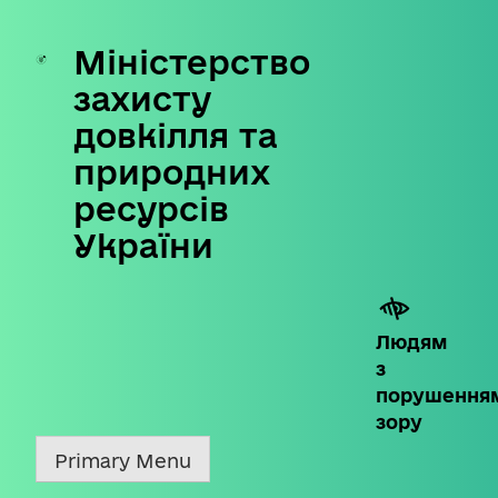
Міністерство
Skip
to
захисту
content
довкілля та
природних
ресурсів
України
Людям
з
порушення
зору
Primary Menu