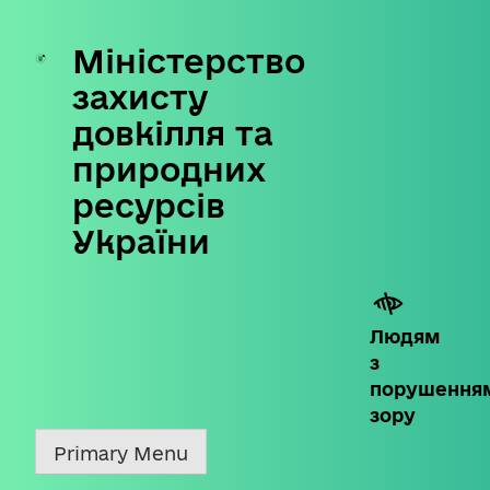
Міністерство
Skip
to
захисту
content
довкілля та
природних
ресурсів
України
Людям
з
порушення
зору
Primary Menu