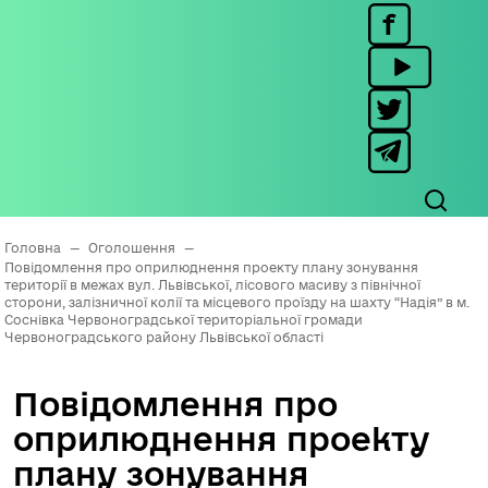
Головна
—
Оголошення
—
Повідомлення про оприлюднення проекту плану зонування
території в межах вул. Львівської, лісового масиву з північної
сторони, залізничної колії та місцевого проїзду на шахту “Надія” в м.
Соснівка Червоноградської територіальної громади
Червоноградського району Львівської області
Повідомлення про
оприлюднення проекту
плану зонування