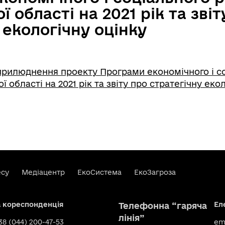
 області на 2021 рік та звіт
 екологічну оцінку
рилюднення проекту Програми економічного і с
 області на 2021 рік та звіту про стратегічну еко
есу
Медіацентр
ЕкоСистема
ЕкоЗагроза
а кореспонденція
Ел
Телефонна “гаряча
лінія”
+38 (044) 200-47-53
ema