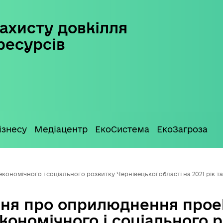
ахисту довкілля
ресурсів
ізнесу
Медіацентр
ЕкоСистема
ЕкоЗагроза
омічного і соціального розвитку Чернівецької області на 2021 рік та з
ня про оприлюднення прое
ономічного і соціального 