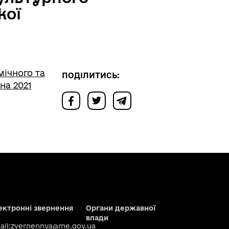
кої
ічного та
ПОДІЛИТИСЬ:
на 2021
ектронні звернення
Органи державної
влади
il:
zvernennya@me.gov.ua