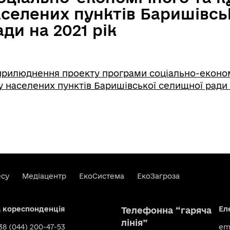
аселених пунктів Баришівсь
ди на 2021 рік
прилюднення проекту програми соціально-економ
у населених пунктів Баришівської селищної ради 
есу
Медіацентр
ЕкоСистема
ЕкоЗагроза
а кореспонденція
Ел
Телефонна “гаряча
лінія”
+38 (044) 200-47-53
ema