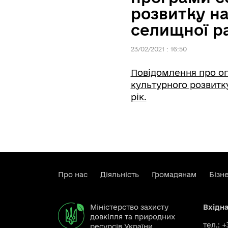
розвитку н
селищної ра
23/02/2021 : 16:50
Повідомлення про о
культурного розвитк
рік.
Про нас
Діяльність
Громадянам
Бізн
Міністерство захисту
Вхідн
довкілля та природних
тел.: 
ресурсів України