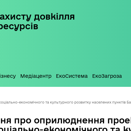
ахисту довкілля
ресурсів
ізнесу
Медіацентр
ЕкоСистема
ЕкоЗагроза
іально-економічного та культурного розвитку населених пунктів Бар
ня про оприлюднення прое
оціально-економічного та к