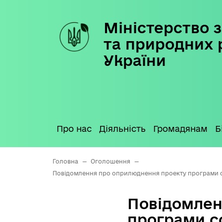
Міністерство з
Skip
to
та природних 
content
України
Про нас
Діяльність
Громадянам
Б
Головна
—
Оголошення
—
Повідомлення про оприлюднення проекту програми соц
Повідомлен
програми с