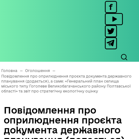
Головна
—
Оголошення
—
Повідомлення про оприлюднення проєкта документа державного
планування (додається), а саме: «Генеральний план селища
міського типу Гоголеве Великобагачанського району Полтавської
області» та звіт про стратегічну екологічну оцінку
Повідомлення про
оприлюднення проєкта
документа державного