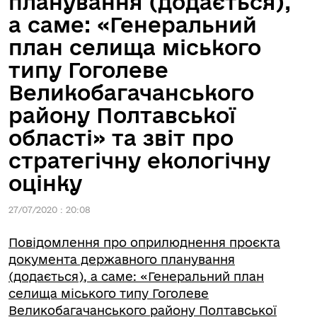
планування (додається),
а саме: «Генеральний
план селища міського
типу Гоголеве
Великобагачанського
району Полтавської
області» та звіт про
стратегічну екологічну
оцінку
27/07/2020 : 20:08
Повідомлення про оприлюднення проєкта
документа державного планування
(додається), а саме: «Генеральний план
селища міського типу Гоголеве
Великобагачанського району Полтавської