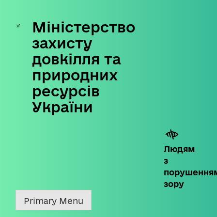
Міністерство
Skip
to
захисту
content
довкілля та
природних
ресурсів
України
Людям
з
порушення
зору
Primary Menu