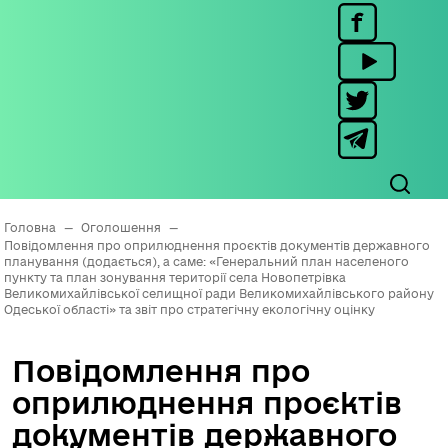
Головна
—
Оголошення
—
Повідомлення про оприлюднення проєктів документів державного
планування (додається), а саме: «Генеральний план населеного
пункту та план зонування території села Новопетрівка
Великомихайлівської селищної ради Великомихайлівського району
Одеської області» та звіт про стратегічну екологічну оцінку
Повідомлення про
оприлюднення проєктів
документів державного