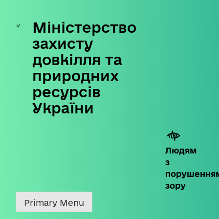
Міністерство
Skip
to
захисту
content
довкілля та
природних
ресурсів
України
Людям
з
порушення
зору
Primary Menu