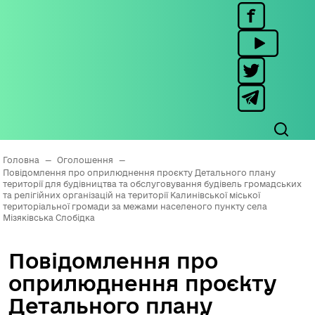
Головна
—
Оголошення
—
Повідомлення про оприлюднення проєкту Детального плану
території для будівництва та обслуговування будівель громадських
та релігійних організацій на території Калинівської міської
територіальної громади за межами населеного пункту села
Мізяківська Слобідка
Повідомлення про
оприлюднення проєкту
Детального плану