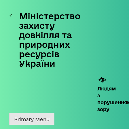
Міністерство
Skip
to
захисту
content
довкілля та
природних
ресурсів
України
Людям
з
порушення
зору
Primary Menu