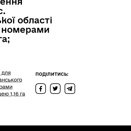
щення
с.
кої області
и номерами
га;
 для
ПОДІЛИТИСЬ:
анського
ерами
ею 1,16 га