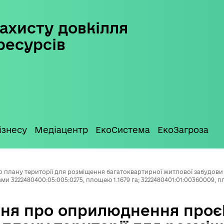
ахисту довкілля
ресурсів
ізнесу
Медіацентр
ЕкоСистема
ЕкоЗагроза
лану території для розміщення багатоквартирної житлової забудови в
и 3222480400:05:005:0275, площею 1.1679 га; 3222480401:01:00360009, п
ня про оприлюднення проє