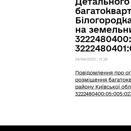
Детального
багатокварт
Білогородка
на земельн
3222480400:
3222480401:
24/04/2023 : 11:29
Повідомлення про оп
розміщення багатокв
району Київської об
3222480400:05:005:027