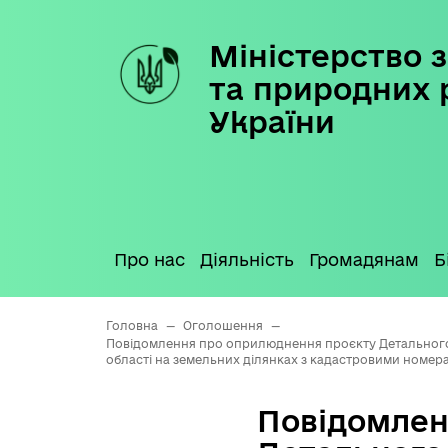
Міністерство з
Skip
to
та природних 
content
України
Про нас
Діяльність
Громадянам
Б
Головна
—
Оголошення
—
Повідомлення про оприлюднення проєкту Детального п
області на земельних ділянках з кадастровими номерам
Повідомлен