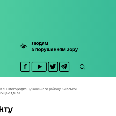
Людям
з порушенням зору
 с. Білогородка Бучанського району Київської
лощею 1,16 га
кту