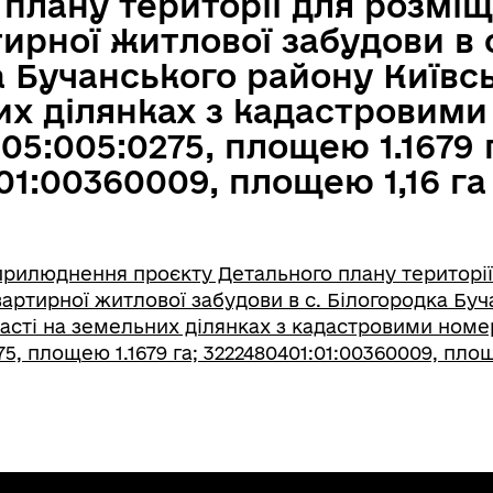
 плану території для розмі
ирної житлової забудови в 
 Бучанського району Київсь
их ділянках з кадастровим
05:005:0275, площею 1.1679 
01:00360009, площею 1,16 га
рилюднення проєкту Детального плану території
артирної житлової забудови в с. Білогородка Буч
ласті на земельних ділянках з кадастровими ном
5, площею 1.1679 га; 3222480401:01:00360009, площ