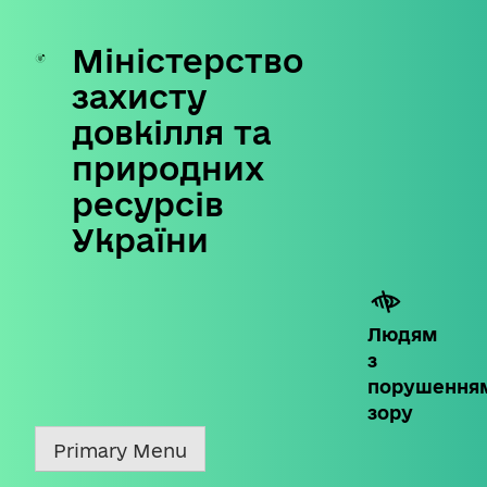
Міністерство
Skip
to
захисту
content
довкілля та
природних
ресурсів
України
Людям
з
порушення
зору
Primary Menu