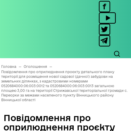
Головна
—
Оголошення
—
Повідомлення про оприлюднення проєкту детального плану
території для розміщення нової садової (дачної) забудови на
земельних ділянках, з кадастровими номерами
0520684000:06:003:0012 та 0520684000:06:003:0013 загальною
площею 3,00 га на території Стрижавської територіальної громади с.
Переорки за межами населеного пункту Вінницького району
Вінницької області
Повідомлення про
оприлюднення проєкту