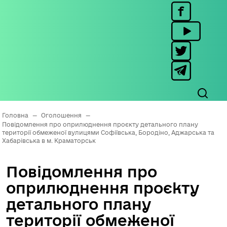
Головна
—
Оголошення
—
Повідомлення про оприлюднення проєкту детального плану
території обмеженої вулицями Софіївська, Бородіно, Аджарська та
Хабарівська в м. Краматорськ
Повідомлення про
оприлюднення проєкту
детального плану
території обмеженої