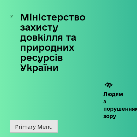
Міністерство
Skip
to
захисту
content
довкілля та
природних
ресурсів
України
Людям
з
порушення
зору
Primary Menu