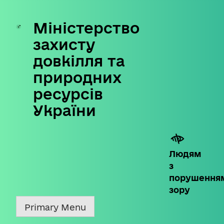
Міністерство
Skip
to
захисту
content
довкілля та
природних
ресурсів
України
Людям
з
порушення
зору
Primary Menu