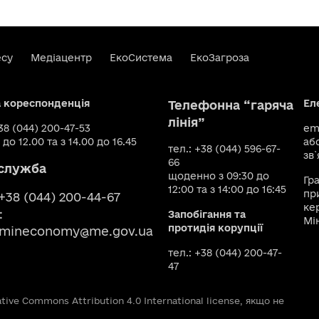
есу
Медіацентр
ЕкоСистема
ЕкоЗагроза
а кореспонденція
Ел
Телефонна “гаряча
лінія”
+38 (044) 200-47-53
ema
 до 12.00 та з 14.00 до 16.45
аб
тел.: +38 (044) 596-67-
зв`
66
служба
щоденно з 09:30 до
Гр
12:00 та з 14:00 до 16:45
пр
 +38 (044) 200-44-67
ке
:
Запобігання та
Мі
протидія корупції
smineconomy@me.gov.ua
тел.: +38 (044) 200-47-
47
ive Commons Attribution 4.0 International license, якщо не