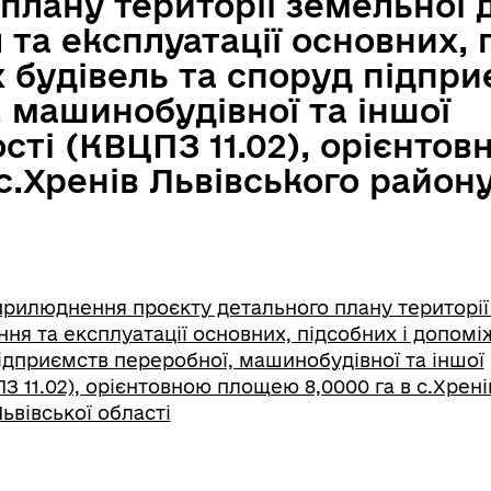
плану території земельної 
та експлуатації основних, 
 будівель та споруд підпри
 машинобудівної та іншої
сті (КВЦПЗ 11.02), орієнто
 с.Хренів Львівського район
рилюднення проєкту детального плану території
ня та експлуатації основних, підсобних і допом
підприємств переробної, машинобудівної та іншої
 11.02), орієнтовною площею 8,0000 га в с.Хрені
ьвівської області