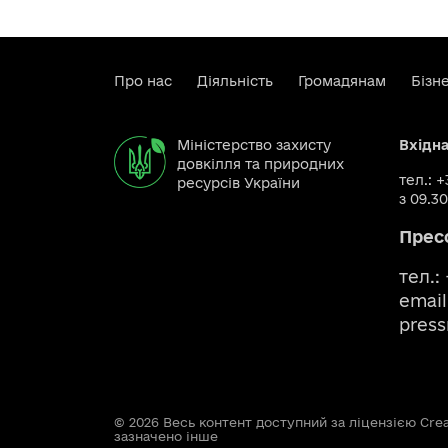
Про нас
Діяльність
Громадянам
Бізн
Міністерство захисту
Вхідн
довкілля та природних
тел.: 
ресурсів України
з 09.30
Прес
тел.:
email
pres
© 2026 Весь контент доступний за ліцензією Creat
зазначено інше