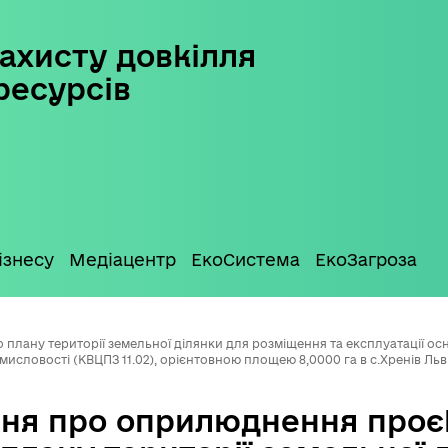
ахисту довкілля
ресурсів
ізнесу
Медіацентр
ЕкоСистема
ЕкоЗагроза
лану території земельної ділянки для розміщення та експлуатації осн
исловості (КВЦПЗ 11.02), орієнтовною площею 8,0000 га в с.Хренів Льв
ня про оприлюднення проє