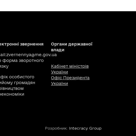
ектронні звернення
Органи державної
влади
il:
zvernennya@me.gov.ua
о
форма зворотного
язку
Кабінет міністрів
України
афік особистого
Офіс Президента
ийому громадян
України
рівництвом
некономіки
Розробник:
Intecracy Group