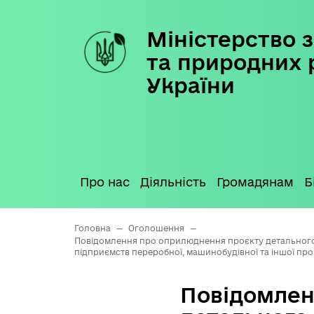
Міністерство з
Skip
to
та природних 
content
України
Про нас
Діяльність
Громадянам
Б
Головна
—
Оголошення
—
Повідомлення про оприлюднення проєкту детального п
підприємств переробної, машинобудівної та іншої пром
Повідомлен