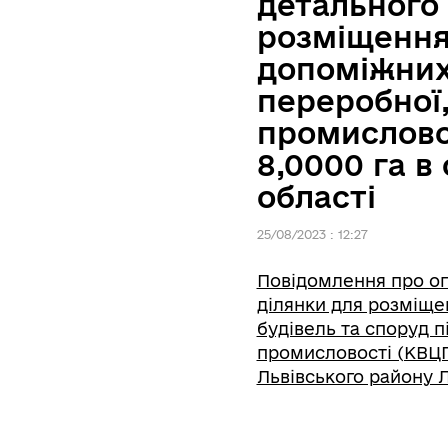
детального 
розміщення 
допоміжних
переробної,
промислово
8,0000 га в
області
25/08/2023 : 12:27
Повідомлення про оп
ділянки для розміщен
будівель та споруд 
промисловості (КВЦПЗ
Львівського району Л