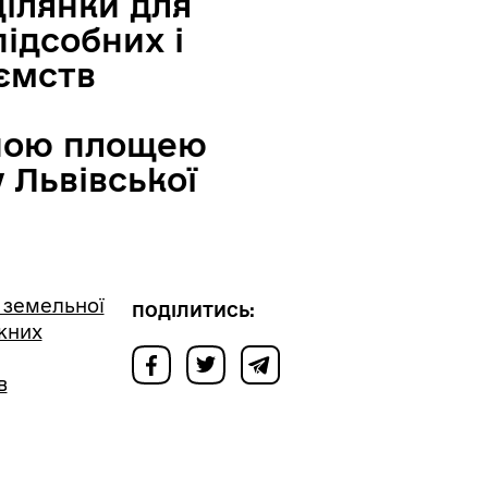
ділянки для
підсобних і
ємств
вною площею
у Львівської
 земельної
ПОДІЛИТИСЬ:
іжних
в