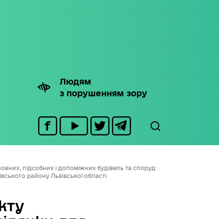
Людям
з порушенням зору
овних, підсобних і допоміжних будівель та споруд
івського району Львівської області
кту