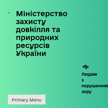
Міністерство
Skip
to
захисту
content
довкілля та
природних
ресурсів
України
Людям
з
порушення
зору
Primary Menu