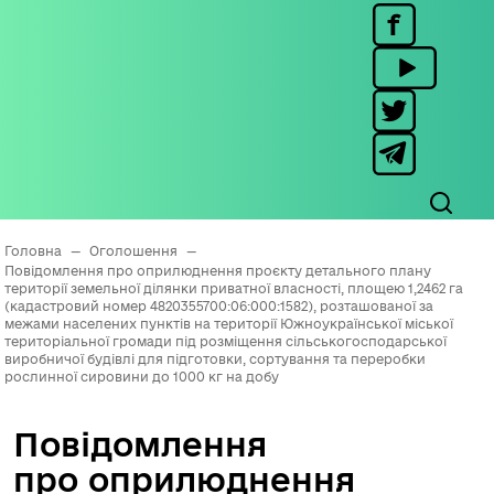
Головна
—
Оголошення
—
Повідомлення про оприлюднення проєкту детального плану
території земельної ділянки приватної власності, площею 1,2462 га
(кадастровий номер 4820355700:06:000:1582), розташованої за
межами населених пунктів на території Южноукраїнської міської
територіальної громади під розміщення сільськогосподарської
виробничої будівлі для підготовки, сортування та переробки
рослинної сировини до 1000 кг на добу
Повідомлення
про оприлюднення