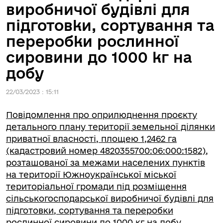
виробничої будівлі для
підготовки, сортування та
переробки рослинної
сировини до 1000 кг на
добу
22/03/2023 : 15:11
Повідомлення про оприлюднення проєкту
детального плану території земельної ділянки
приватної власності, площею 1,2462 га
(кадастровий номер 4820355700:06:000:1582),
розташованої за межами населених пунктів
на території Южноукраїнської міської
територіальної громади під розміщення
сільськогосподарської виробничої будівлі для
підготовки, сортування та переробки
рослинної сировини до 1000 кг на добу