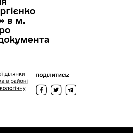
ля
ргієнко
» в м.
про
 документа
ї ділянки
ПОДІЛИТИСЬ:
ка в районі
екологічну