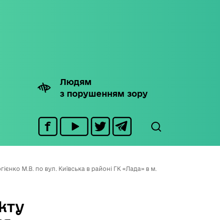
Людям
з порушенням зору
нко М.В. по вул. Київська в районі ГК «Лада» в м.
кту