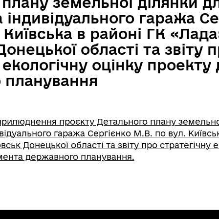
 плану земельної ділянки д
 індивідуального гаража Се
. Київська в районі ГК «Лада
онецької області та звіту 
 екологічну оцінку проекту
 планування
рилюднення проєкту Детального плану земельно
відуального гаража Сергієнко М.В. по вул. Київсь
вськ Донецької області та звіту про стратегічну 
мента державного планування.