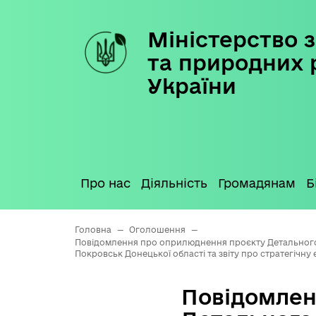
Міністерство з
Skip
to
та природних 
content
України
Про нас
Діяльність
Громадянам
Б
Головна
—
Оголошення
—
Повідомлення про оприлюднення проєкту Детального пл
Покровськ Донецької області та звіту про стратегічн
Повідомлен