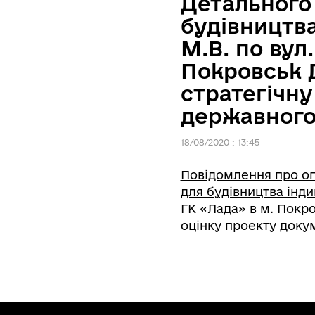
Детального
будівництва
М.В. по вул
Покровськ Д
стратегічну
державного
18/08/2020 : 13:45
Повідомлення про оп
для будівництва інди
ГК «Лада» в м. Покро
оцінку проекту доку