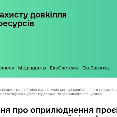
ахисту довкілля
ресурсів
ізнесу
Медіацентр
ЕкоСистема
ЕкоЗагроза
ану земельної ділянки для будівництва індивідуального гаража Сергіє
у екологічну оцінку проекту документа державного планування
ня про оприлюднення проє