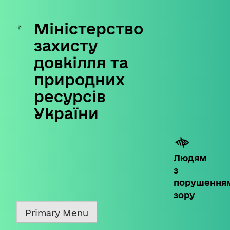
Міністерство
Skip
to
захисту
content
довкілля та
природних
ресурсів
України
Людям
з
порушення
зору
Primary Menu