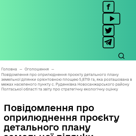
Головна
—
Оголошення
—
Повідомлення про оприлюднення проєкту детального плану
земельної ділянки орієнтовною площею 5,8719 га, яка розташована в
межах населеного пункту с. Руденківка Новосанжарського району
Полтаської області та звіту про стратегічну екологічну оцінку
Повідомлення про
оприлюднення проєкту
детального плану