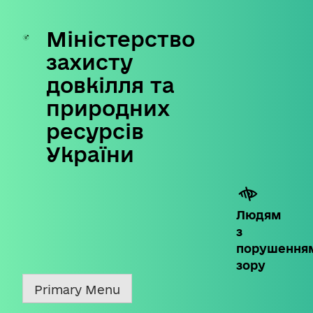
Міністерство
Skip
to
захисту
content
довкілля та
природних
ресурсів
України
Людям
з
порушення
зору
Primary Menu