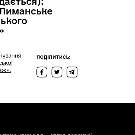
дається):
 Лиманське
ського
»
нування
ПОДІЛИТИСЬ:
ської
еж».