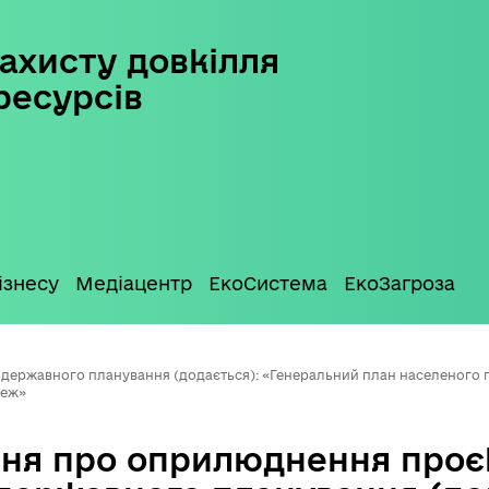
ахисту довкілля
ресурсів
ізнесу
Медіацентр
ЕкоСистема
ЕкоЗагроза
державного планування (додається): «Генеральний план населеного 
меж»
ня про оприлюднення проє