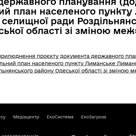
державного планування (до
ий план населеного пункту
 селищної ради Роздільнян
ької області зі зміною меж
прилюднення проєкту документа державного пла
альний план населеного пункту Лиманське Лиман
льнянського району Одеської області зі зміною м
есу
Медіацентр
ЕкоСистема
ЕкоЗагроза