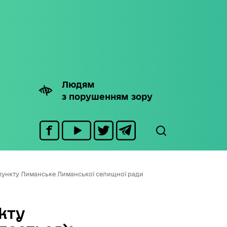
Людям
з порушенням зору
пункту Лиманське Лиманської селищної ради
кту