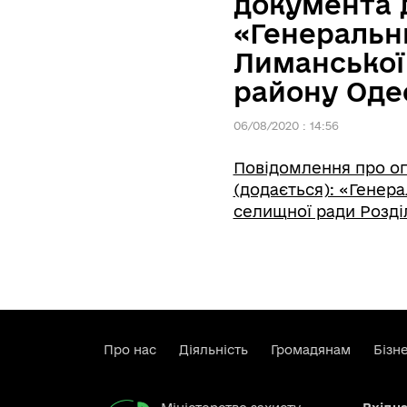
документа 
«Генеральн
Лиманської
району Одес
06/08/2020 : 14:56
Повідомлення про о
(додається): «Генер
селищної ради Розді
Про нас
Діяльність
Громадянам
Бізн