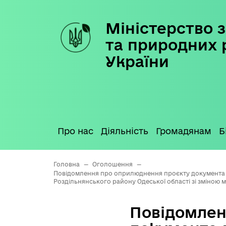
Міністерство з
Skip
to
та природних 
content
України
Про нас
Діяльність
Громадянам
Б
Головна
—
Оголошення
—
Повідомлення про оприлюднення проєкту документа 
Роздільнянського району Одеської області зі зміною 
Повідомлен