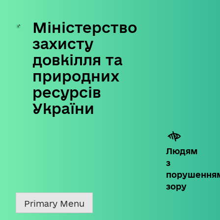
Міністерство
Skip
to
захисту
content
довкілля та
природних
ресурсів
України
Людям
з
порушення
зору
Primary Menu