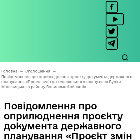
Головна
—
Оголошення
—
Повідомлення про оприлюднення проєкту документа державного
планування «Проєкт змін до генерального плану села Будки
Маневицького району Волинської області»
Повідомлення про
оприлюднення проєкту
документа державного
планування «Проєкт змін