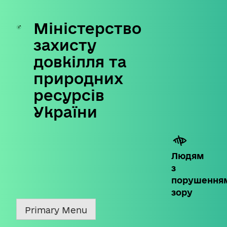
Міністерство
Skip
to
захисту
content
довкілля та
природних
ресурсів
України
Людям
з
порушення
зору
Primary Menu