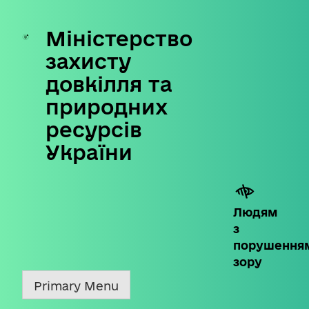
Міністерство
Skip
to
захисту
content
довкілля та
природних
ресурсів
України
Людям
з
порушення
зору
Primary Menu