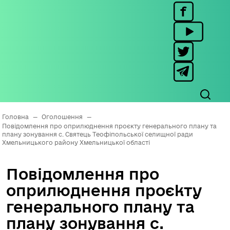
Головна
—
Оголошення
—
Повідомлення про оприлюднення проєкту генерального плану та
плану зонування с. Святець Теофіпольської селищної ради
Хмельницького району Хмельницької області
Повідомлення про
оприлюднення проєкту
генерального плану та
плану зонування с.