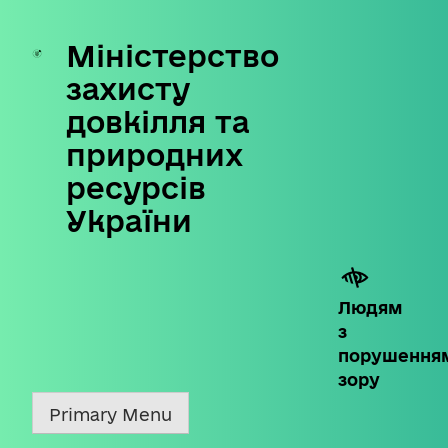
Міністерство
Skip
to
захисту
content
довкілля та
природних
ресурсів
України
Людям
з
порушення
зору
Primary Menu