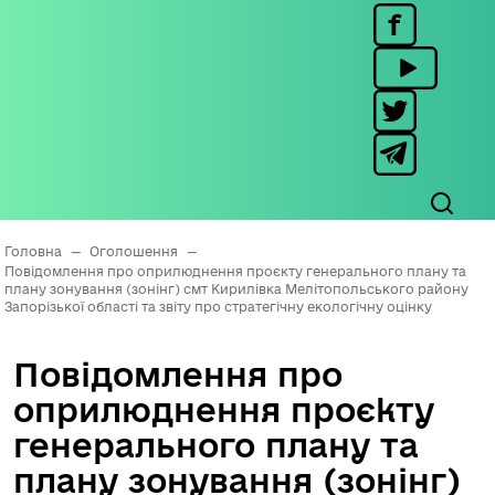
Головна
—
Оголошення
—
Повідомлення про оприлюднення проєкту генерального плану та
плану зонування (зонінг) смт Кирилівка Мелітопольського району
Запорізької області та звіту про стратегічну екологічну оцінку
Повідомлення про
оприлюднення проєкту
генерального плану та
плану зонування (зонінг)