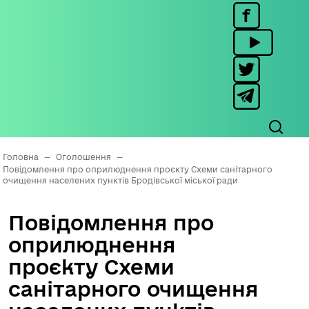
Головна
—
Оголошення
—
Повідомлення про оприлюднення проєкту Схеми санітарного
очищення населених пунктів Бродівської міської ради
Повідомлення про
оприлюднення
проєкту Схеми
санітарного очищення