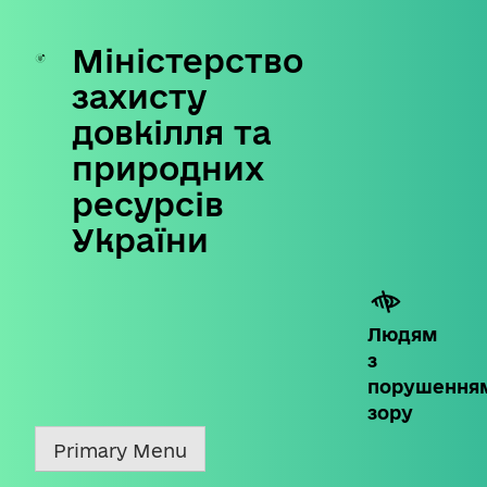
Міністерство
Skip
to
захисту
content
довкілля та
природних
ресурсів
України
Людям
з
порушення
зору
Primary Menu