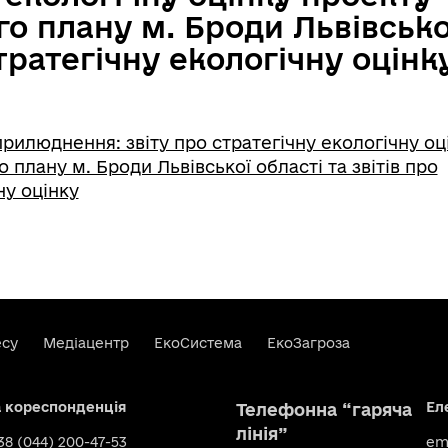
о плану м. Броди Львівської
стратегічну екологічну оцінк
рилюднення: звіту про стратегічну екологічну оц
 плану м. Броди Львівської області та звітів про
ну оцінку
есу
Медіацентр
ЕкоСистема
ЕкоЗагроза
а кореспонденція
Ел
Телефонна “гаряча
лінія”
+38 (044) 200-47-53
ema