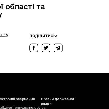
 області та
у
інку
ПОДІЛИТИСЬ:
ектронні звернення
Органи державної
влади
il:
zvernennya@me.gov.ua