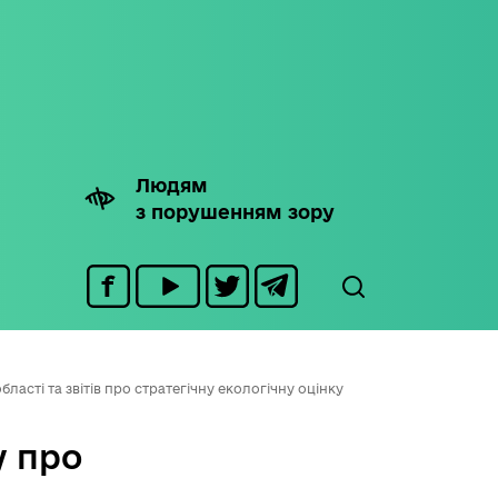
Людям
з порушенням зору
асті та звітів про стратегічну екологічну оцінку
у про