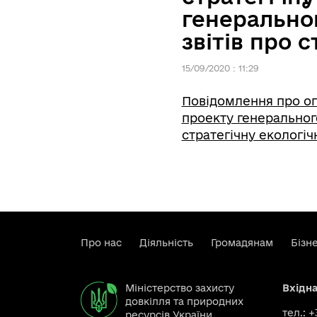
генеральног
звітів про 
15/09/2020 : 11:29
Повідомлення про оп
проекту генерального
стратегічну екологіч
Про нас
Діяльність
Громадянам
Бізн
Міністерство захисту
Вхідн
довкілля та природних
тел.: 
ресурсів України