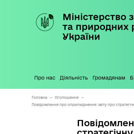
Міністерство з
Skip
to
та природних 
content
України
Про нас
Діяльність
Громадянам
Б
Головна
—
Оголошення
—
Повідомлення про оприлюднення: звіту про стратегічну
Повідомлен
стратегічну