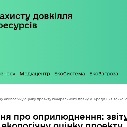
ахисту довкілля
ресурсів
ізнесу
Медіацентр
ЕкоСистема
ЕкоЗагроза
 екологічну оцінку проекту генерального плану м. Броди Львівської обл
ня про оприлюднення: звіт
 екологічну оцінку проекту