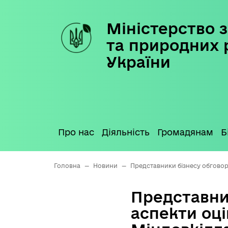
Міністерство з
Skip
to
та природних 
content
України
Про нас
Діяльність
Громадянам
Б
Головна
—
Новини
—
Представники бізнесу обговори
Представни
аспекти оці