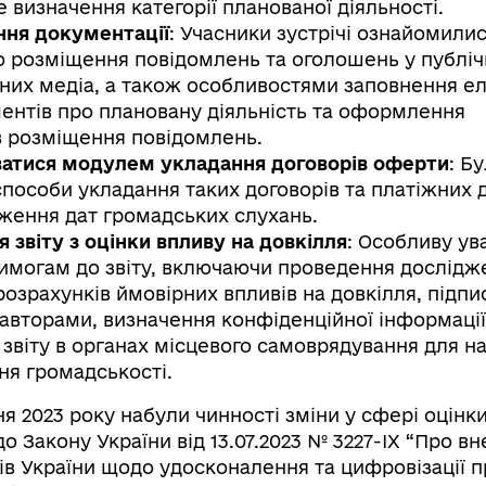
 визначення категорії планованої діяльності.
ня документації
: Учасники зустрічі ознайомилис
 розміщення повідомлень та оголошень у публіч
них медіа, а також особливостями заповнення е
нтів про плановану діяльність та оформлення
 розміщення повідомлень.
ватися модулем укладання договорів оферти
: Б
способи укладання таких договорів та платіжних 
ження дат громадських слухань.
звіту з оцінки впливу на довкілля
: Особливу ув
имогам до звіту, включаючи проведення дослідж
розрахунків ймовірних впливів на довкілля, підпи
Д авторами, визначення конфіденційної інформації
звіту в органах місцевого самоврядування для н
я громадськості.
ня 2023 року набули чинності зміни у сфері оцінк
до Закону України від 13.07.2023 № 3227-IX “Про в
нів України щодо удосконалення та цифровізації 