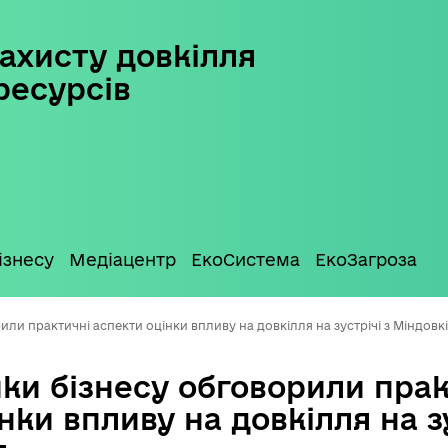
ахисту довкілля
ресурсів
ізнесу
Медіацентр
ЕкоСистема
ЕкоЗагроза
ли практичні аспекти оцінки впливу на довкілля на зустрічі з Міндовк
ки бізнесу обговорили прак
нки впливу на довкілля на зу