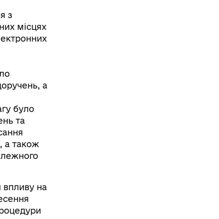
я з
них місцях
лектронних
уло
доручень, а
агу було
ень та
сання
, а також
алежного
и впливу на
несення
процедури