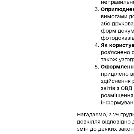
неправильне
Оприлюднен
вимогами до
або друкова
форм докуме
фотодоказів
Як користу
роз’яснено 
також узгод
Оформлення 
приділено в
здійснення 
звітів з ОВ
розміщення 
інформуванн
Нагадаємо, з 29 груд
довкілля відповідно 
змін до деяких зако