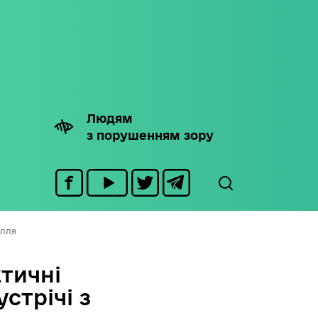
Людям
з порушенням зору
ілля
тичні
стрічі з