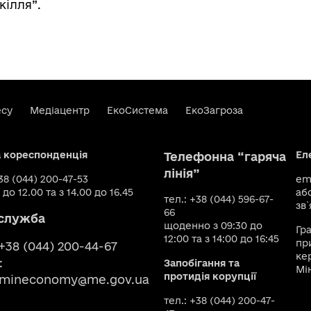
кілля”.
есу
Медіацентр
ЕкоСистема
ЕкоЗагроза
а кореспонденція
Ел
Телефонна “гаряча
лінія”
+38 (044) 200-47-53
ema
 до 12.00 та з 14.00 до 16.45
аб
тел.: +38 (044) 596-67-
зв`
66
служба
щоденно з 09:30 до
Гр
12:00 та з 14:00 до 16:45
пр
 +38 (044) 200-44-67
ке
:
Запобігання та
Мі
протидія корупції
smineconomy@me.gov.ua
тел.: +38 (044) 200-47-