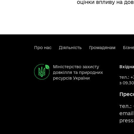
оцінки впливу на дов
Про нас
Діяльність
Громадянам
Бізн
Міністерство захисту
Вхідн
довкілля та природних
тел.: 
ресурсів України
з 09.30
Прес
тел.:
email
pres