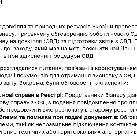
я
 довкілля та природних ресурсів України провело
ізнесу, присвячену обговоренню роботи нового Є
ву на довкілля (ОВД) та підготовки звітів з ОВД. 
ь до заходу, який мав на меті пояснити найбільш
ть при здійсненні процедури ОВД.
 розглядалися питання, пов’язані з користування
подачі документів для отримання висновку з ОВД 
 звіту. Зокрема, були обговорені такі аспекти:
 нові справи в Реєстрі
: Представники бізнесу діз
ову справу з ОВД з подання повідомлення про пл
або продовжити вже розпочату в старому реєстрі 
блеми та помилки при подачі документів
: Обго
леми, такі як неправильне підключення контактни
 опис технічних або територіальних альтернатив,