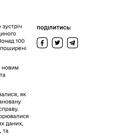
 зустріч
ПОДІЛИТИСЬ:
диного
Понад 100
 поширені
м новим
та
налися, як
ановану
справу.
ворювалися
х даних,
 та