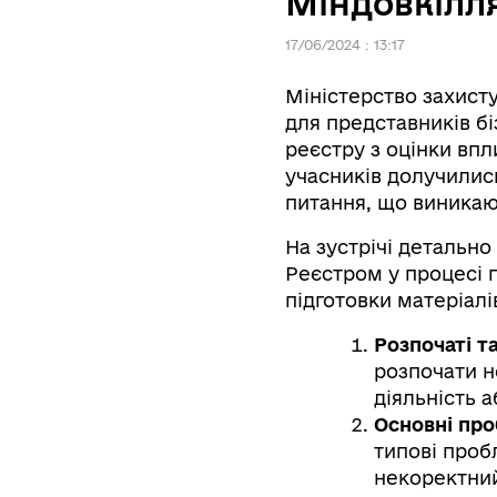
Міндовкілл
17/06/2024 : 13:17
Міністерство захисту
для представників б
реєстру з оцінки впли
учасників долучилис
питання, що виникаю
На зустрічі детально
Реєстром у процесі 
підготовки матеріалів
Розпочаті та
розпочати н
діяльність 
Основні про
типові проб
некоректний