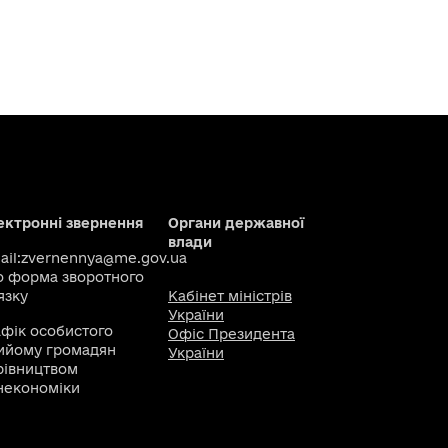
ектронні звернення
Органи державної
влади
il:
zvernennya@me.gov.ua
о
форма зворотного
язку
Кабінет міністрів
України
афік особистого
Офіс Президента
ийому громадян
України
рівництвом
некономіки