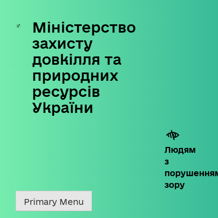
Міністерство
Skip
to
захисту
content
довкілля та
природних
ресурсів
України
Людям
з
порушення
зору
Primary Menu