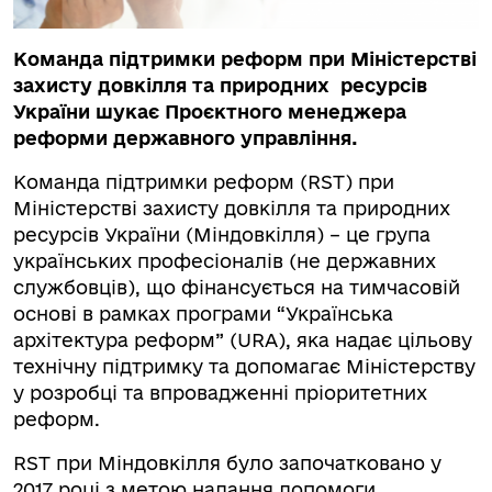
Команда підтримки реформ при Міністерстві
захисту довкілля та природних ресурсів
України шукає Проєктного менеджера
реформи державного управління.
Команда підтримки реформ (RST) при
Міністерстві захисту довкілля та природних
ресурсів України (Міндовкілля) – це група
українських професіоналів (не державних
службовців), що фінансується на тимчасовій
основі в рамках програми “Українська
архітектура реформ” (URA), яка надає цільову
технічну підтримку та допомагає Міністерству
у розробці та впровадженні пріоритетних
реформ.
RST при Міндовкілля було започатковано у
2017 році з метою надання допомоги