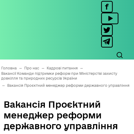
Головна
—
Про нас
—
Кадрові питання
—
Вакансії Команди підтримки реформ при Міністерстві захисту
довкілля та природних ресурсів України
—
Вакансія Проєктний менеджер реформи державного управління
Вакансія Проєктний
менеджер реформи
державного управління