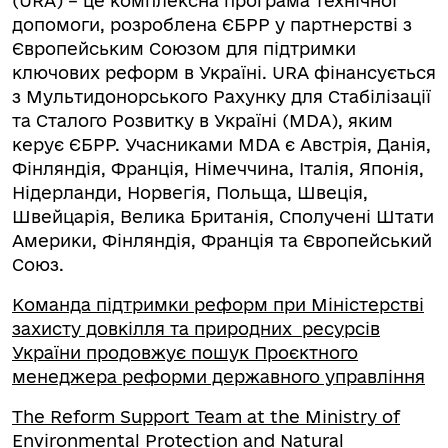
(URA) – це комплексна програма технічної
допомоги, розроблена ЄБРР у партнерстві з
Європейським Союзом для підтримки
ключових реформ в Україні. URA фінансується
з Мультидонорського Рахунку для Стабілізації
та Сталого Розвитку в Україні (MDA), яким
керує ЄБРР. Учасниками MDA є Австрія, Данія,
Фінляндія, Франція, Німеччина, Італія, Японія,
Нідерланди, Норвегія, Польща, Швеція,
Швейцарія, Велика Британія, Сполучені Штати
Америки, Фінляндія, Франція та Європейський
Союз.
Команда підтримки реформ при Міністерстві
захисту довкілля та природних ресурсів
України продовжує пошук Проєктного
менеджера реформи державного управління
The Reform Support Team at the Ministry of
Environmental Protection and Natural