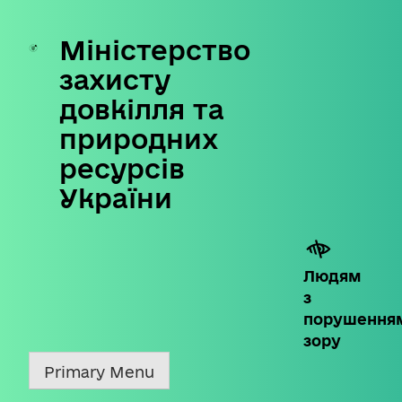
Міністерство
Skip
to
захисту
content
довкілля та
природних
ресурсів
України
Людям
з
порушення
зору
Primary Menu