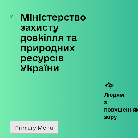
Міністерство
Skip
to
захисту
content
довкілля та
природних
ресурсів
України
Людям
з
порушення
зору
Primary Menu