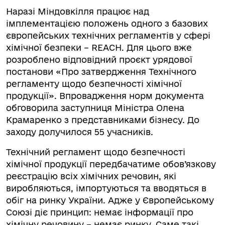
Наразі Міндовкілля працює над
імплементацією положень одного з базових
європейських технічних регламентів у сфері
хімічної безпеки – REACH. Для цього вже
розроблено відповідний проєкт урядової
постанови «Про затвердження Технічного
регламенту щодо безпечності хімічної
продукції». Впровадження норм документа
обговорила заступниця Міністра Олена
Крамаренко з представниками бізнесу. До
заходу долучилося 55 учасників.
Технічний регламент щодо безпечності
хімічної продукції передбачатиме обов’язкову
реєстрацію всіх хімічних речовин, які
виробляються, імпортуються та вводяться в
обіг на ринку України. Адже у Європейському
Союзі діє принцип: немає інформації про
хімічну речовину – немає ринку. Саме такі