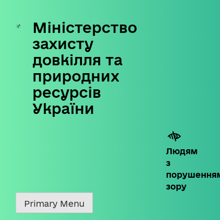
Міністерство
Skip
to
захисту
content
довкілля та
природних
ресурсів
України
Людям
з
порушення
зору
Primary Menu