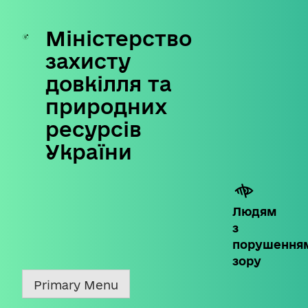
Міністерство
Skip
to
захисту
content
довкілля та
природних
ресурсів
України
Людям
з
порушення
зору
Primary Menu