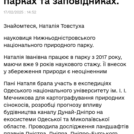
парках та заповідниках.
17/02/2025 : 14:52
Знайомтеся, Наталія Товстуха
науковиця Нижньодністровського
національного природного парку.
Наталія Іванівна працює в парку з 2017 року,
маючи вже 9 років наукового стажу. Її внесок
у збереження природи є неоціненним
Пані Наталя брала участь в експедиціях
Одеського національного університету ім. І. І.
Мечникова для картографування природних
сінокосів, розробці прогнозу впливу
будівництва каналу Дунай-Дніпро на
екосистеми Одеської та Миколаївської
областе. Проводила дослідження ландшафтів
плавнів Дністра, Дніпра, Дніпро-Бугського