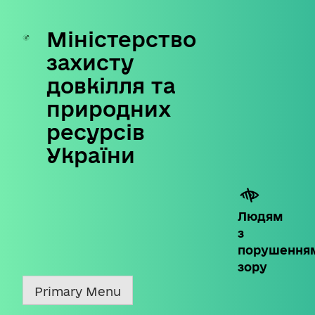
Міністерство
Skip
to
захисту
content
довкілля та
природних
ресурсів
України
Людям
з
порушення
зору
Primary Menu