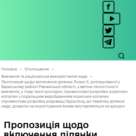
Головна
—
Оголошення
—
Вивчення та раціональне використання надр
—
Пропозиція щодо включення ділянки Лозки-3, розташованої у
Вараському районі Рівненської області, з метою геологічного
вивчення, у тому числі дослідно-промислової розробки корисних
копалин з подальшим видобуванням корисних копалин
(промислова розробка родовищ) бурштину, до переліку ділянок
надр, дозволи на користування якими виставляються на аукціон
Пропозиція щодо
включення ділянки