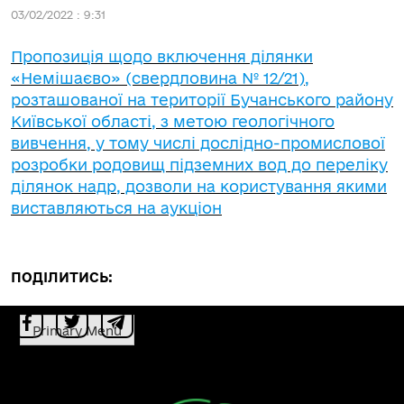
03/02/2022 : 9:31
Пропозиція щодо включення ділянки
«Немішаєво» (свердловина № 12/21),
розташованої на території Бучанського району
Київської області, з метою геологічного
вивчення, у тому числі дослідно-промислової
розробки родовищ підземних вод до переліку
ділянок надр, дозволи на користування якими
виставляються на аукціон
ПОДІЛИТИСЬ:
Primary Menu