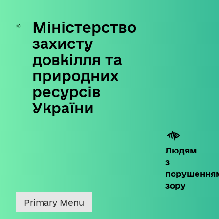
Міністерство
Skip
to
захисту
content
довкілля та
природних
ресурсів
України
Людям
з
порушення
зору
Primary Menu