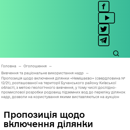
Головна
—
Оголошення
—
Вивчення та раціональне використання надр
—
Пропозиція щодо включення ділянки «Немішаєво» (свердловина №
12/21), розташованої на території Бучанського району Київської
області, з метою геологічного вивчення, у тому числі дослідно-
промислової розробки родовищ підземних вод до переліку ділянок
надр, дозволи на користування якими виставляються на аукціон
Пропозиція щодо
включення ділянки