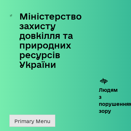
Міністерство
Skip
to
захисту
content
довкілля та
природних
ресурсів
України
Людям
з
порушення
зору
Primary Menu