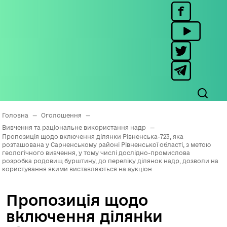
Головна
—
Оголошення
—
Вивчення та раціональне використання надр
—
Пропозиція щодо включення ділянки Рівненська-723, яка
розташована у Сарненському районі Рівненської області, з метою
геологічного вивчення, у тому числі дослідно-промислова
розробка родовищ бурштину, до переліку ділянок надр, дозволи на
користування якими виставляються на аукціон
Пропозиція щодо
включення ділянки