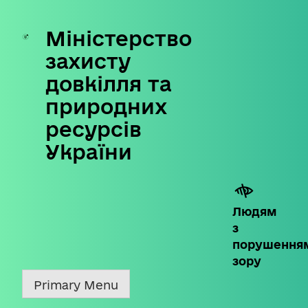
Міністерство
Skip
to
захисту
content
довкілля та
природних
ресурсів
України
Людям
з
порушення
зору
Primary Menu