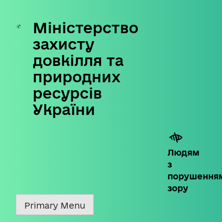
Міністерство
Skip
to
захисту
content
довкілля та
природних
ресурсів
України
Людям
з
порушення
зору
Primary Menu