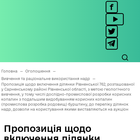
Головна
—
Оголошення
—
Вивчення та раціональне використання надр
—
Пропозиція щодо включення ділянки Рівненської 762, розташованої
у Сарненському районі Рівненської області, з метою геологічного
вивчення, у тому числі дослідно-промислової розробки корисних
копалин з подальшим видобуванням корисних копалин
(промислова розробка родовищ) бурштину, до переліку ділянок
надр, дозволи на користування якими виставляються на аукціон
Пропозиція щодо
включення ділянки