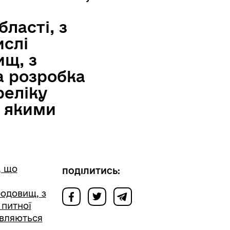
ласті, з
ислі
ищ, з
 розробка
реліку
я якими
, що
ПОДІЛИТИСЬ:
родовищ, з
питної
авляються