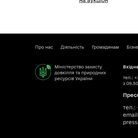
на аукціон
Про нас
Діяльність
Громадянам
Бізн
Міністерство захисту
Вхідн
довкілля та природних
тел.: 
ресурсів України
з 09.30
Прес
тел.:
email
pres