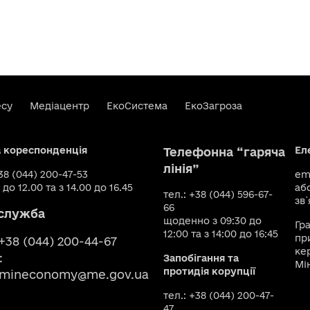
есу
Медіацентр
ЕкоСистема
ЕкоЗагроза
а кореспонденція
Ел
Телефонна “гаряча
лінія”
+38 (044) 200-47-53
ema
 до 12.00 та з 14.00 до 16.45
аб
тел.: +38 (044) 596-67-
зв`
66
служба
щоденно з 09:30 до
Гр
12:00 та з 14:00 до 16:45
пр
 +38 (044) 200-44-67
ке
:
Запобігання та
Мі
протидія корупції
smineconomy@me.gov.ua
тел.: +38 (044) 200-47-
47