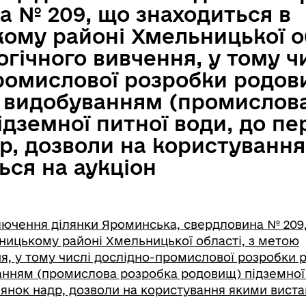
а № 209, що знаходиться в
ому районі Хмельницької об
гічного вивчення, у тому ч
ромислової розробки родов
видобуванням (промислова
дземної питної води, до пе
р, дозволи на користуванн
ься на аукціон
ючення ділянки Яроминська, свердловина № 209
ницькому районі Хмельницької області, з метою
ня, у тому числі дослідно-промислової розробки 
нням (промислова розробка родовищ) підземної 
ілянок надр, дозволи на користування якими вист