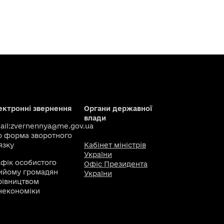
ектронні звернення
Органи державної
влади
il:
zvernennya@me.gov.ua
о
форма зворотного
язку
Кабінет міністрів
України
афік особистого
Офіс Президента
ийому громадян
України
рівництвом
некономіки