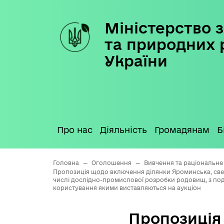
Міністерство з
Skip
to
та природних 
content
України
Про нас
Діяльність
Громадянам
Б
Головна
—
Оголошення
—
Вивчення та раціональне
Пропозиція щодо включення ділянки Яроминська, свер
числі дослідно-промислової розробки родовищ, з под
користування якими виставляються на аукціон
Пропозиція