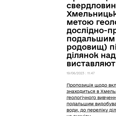
свердловин
Хмельницьк
метою геоло
дослідно-п
подальшим 
родовищ) пі
ділянок над
виставляют
19/06/2023 : 11:47
Пропозиція щодо вкл
знаходиться в Хмель
геологічного вивчен
подальшим видобува
води, до переліку д