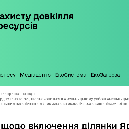
ахисту довкілля
ресурсів
ізнесу
Медіацентр
ЕкоСистема
ЕкоЗагроза
 використання надр
—
дловина № 209, що знаходиться в Хмельницькому районі Хмельницької 
альшим видобуванням (промислова розробка родовищ) підземної питно
 щодо включення ділянки Я