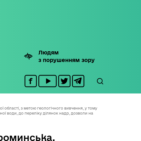
Людям
з порушенням зору
області, з метою геологічного вивчення, у тому
ї води, до переліку ділянок надр, дозволи на
роминська,