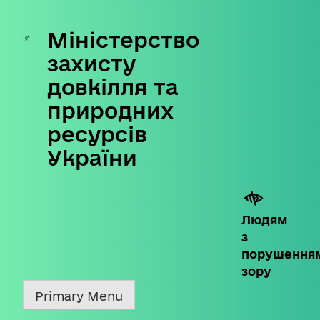
Міністерство
Skip
to
захисту
content
довкілля та
природних
ресурсів
України
Людям
з
порушення
зору
Primary Menu