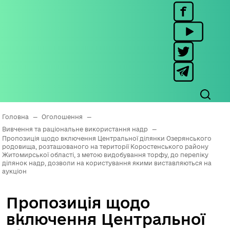
Головна
—
Оголошення
—
Вивчення та раціональне використання надр
—
Пропозиція щодо включення Центральної ділянки Озерянського
родовища, розташованого на території Коростенського району
Житомирської області, з метою видобування торфу, до переліку
ділянок надр, дозволи на користування якими виставляються на
аукціон
Пропозиція щодо
включення Центральної