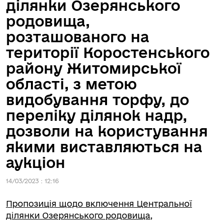
ділянки Озерянського
родовища,
розташованого на
території Коростенського
району Житомирської
області, з метою
видобування торфу, до
переліку ділянок надр,
дозволи на користування
якими виставляються на
аукціон
14/03/2023 : 12:16
Пропозиція щодо включення Центральної
ділянки Озерянського родовища,