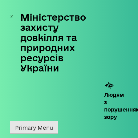
Міністерство
Skip
to
захисту
content
довкілля та
природних
ресурсів
України
Людям
з
порушення
зору
Primary Menu