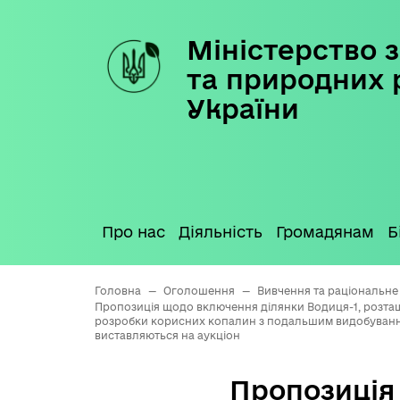
Міністерство з
Skip
to
та природних 
content
України
Про нас
Діяльність
Громадянам
Б
Головна
—
Оголошення
—
Вивчення та раціональне
Пропозиція щодо включення ділянки Водиця-1, розташо
розробки корисних копалин з подальшим видобування
виставляються на аукціон
Пропозиція