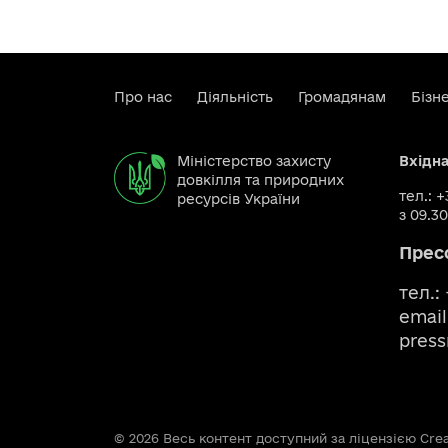
Про нас
Діяльність
Громадянам
Бізн
Міністерство захисту
Вхідн
довкілля та природних
тел.: 
ресурсів України
з 09.30
Прес
тел.:
email
pres
© 2026 Весь контент доступний за ліцензією Creat