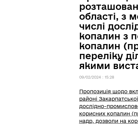
розташовано
області, з 
числі досл
копалин з 
копалин (п
переліку ді
якими вист
09/02/2024 : 15:28
Пропозиція щодо вкл
районі Закарпатської
дослідно-промислов
корисних копалин (п
надр, дозволи на ко