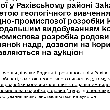
ї у Рахівському районі Зак
метою геологічного вивчення
ідно-промислової розробки 
подальшим видобуванням к
ромислова розробка родови
лянок надр, дозволи на кор
авляються на аукціон
ючення ділянки Водиця-1, розташованої у Рахівс
 області, з метою геологічного вивчення, у тому 
ої розробки корисних копалин з подальшим вид
ромислова розробка родовищ) туфу, до переліку
ристування якими виставляються на аукціон