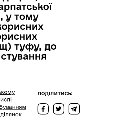
арпатської
, у тому
корисних
орисних
щ) туфу, до
истування
ькому
ПОДІЛИТИСЬ:
числі
обуванням
 ділянок