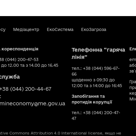
есу
Медіацентр
ЕкоСистема
ЕкоЗагроза
а кореспонденція
Ел
Телефонна “гаряча
лінія”
+38 (044) 200-47-53
ema
 до 12.00 та з 14.00 до 16.45
аб
тел.: +38 (044) 596-67-
зв`
66
служба
щоденно з 09:30 до
Гр
12:00 та з 14:00 до 16:45
пр
 +38 (044) 200-44-67
ке
:
Запобігання та
Мі
протидія корупції
smineconomy@me.gov.ua
тел.: +38 (044) 200-47-
47
ive Commons Attribution 4.0 International license, якщо не