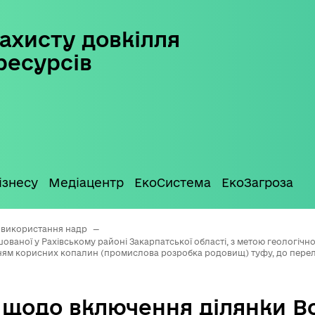
ахисту довкілля
ресурсів
ізнесу
Медіацентр
ЕкоСистема
ЕкоЗагроза
 використання надр
—
ваної у Рахівському районі Закарпатської області, з метою геологічн
м корисних копалин (промислова розробка родовищ) туфу, до перелі
 щодо включення ділянки Во