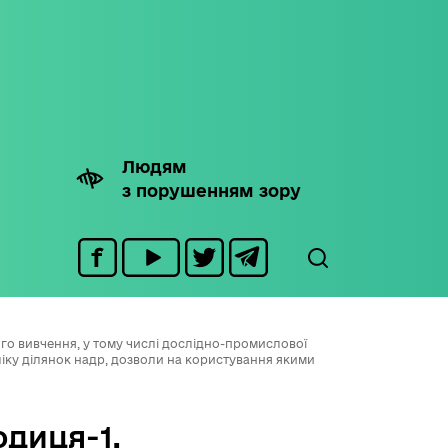
Людям
з порушенням зору
ого вивчення, у тому числі дослідно-промислової
ку ділянок надр, дозволи на користування якими
диця-1,