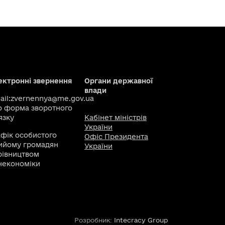
ектронні звернення
Органи державної
влади
il:
zvernennya@me.gov.ua
о
форма зворотного
язку
Кабінет міністрів
України
афік особистого
Офіс Президента
ийому громадян
України
рівництвом
некономіки
Розробник:
Intecracy Group