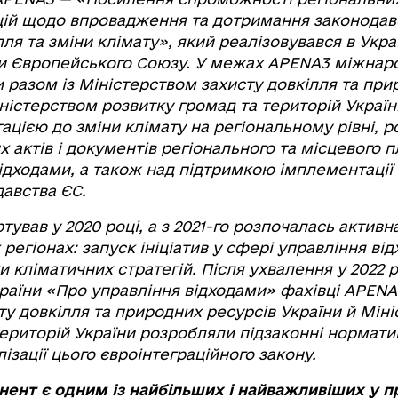
цій щодо впровадження та дотримання законодав
ля та зміни клімату», який реалізовувався в Украї
и Європейського Союзу. У межах APENA3
міжнаро
 разом із Міністерством захисту довкілля та пр
іністерством розвитку громад та територій Україн
ацією до зміни клімату на регіональному рівні, 
 актів і документів регіонального та місцевого 
відходами, а також над підтримкою імплементації
давства ЄС.
тував у 2020 році, а з 2021-го розпочалась активн
 регіонах: запуск ініціатив у сфері управління ві
 кліматичних стратегій. Після ухвалення у 2022 р
раїни «Про управління відходами» фахівці APENA
ту довкілля та природних ресурсів України й Мін
територій України розробляли підзаконні нормати
ізації цього євроінтеграційного закону.
ент є одним із найбільших і найважливіших у п