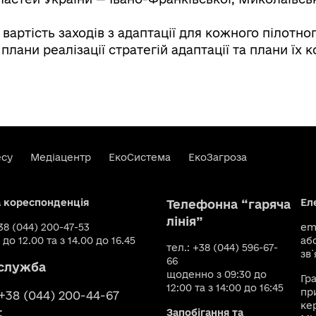
вартість заходів з адаптації для кожного пілотног
лани реалізації стратегій адаптації та плани їх к
есу
Медіацентр
ЕкоСистема
ЕкоЗагроза
а кореспонденція
Ел
Телефонна “гаряча
лінія”
+38 (044) 200-47-53
ema
 до 12.00 та з 14.00 до 16.45
аб
тел.: +38 (044) 596-67-
зв`
66
служба
щоденно з 09:30 до
Гр
12:00 та з 14:00 до 16:45
пр
 +38 (044) 200-44-67
ке
:
Запобігання та