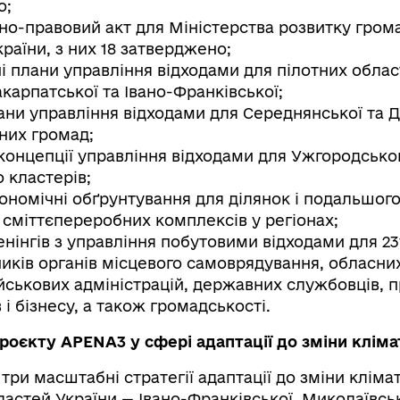
о;
но-правовий акт для Міністерства розвитку грома
раїни, з них 18 затверджено;
ні плани управління відходами для пілотних обла
акарпатської та Івано-Франківської;
лани управління відходами для Середнянської та 
них громад;
 концепції управління відходами для Ужгородсько
 кластерів;
кономічні обґрунтування для ділянок і подальшог
 сміттєпереробних комплексів у регіонах;
енінгів з управління побутовими відходами для 23
иків органів місцевого самоврядування, обласних
йськових адміністрацій, державних службовців, п
і бізнесу, а також громадськості.
роєкту APENA3 у сфері адаптації до зміни кліма
три масштабні стратегії адаптації до зміни кліма
ластей України — Івано-Франківської, Миколаївськ