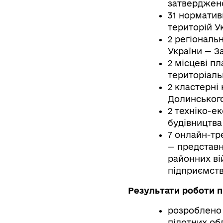
затверджен
31 норматив
територій Ук
2 регіональ
України — З
2 місцеві п
територіаль
2 кластерні
Долинського
2 техніко-е
будівництва
7 онлайн-тр
— представн
районних ві
підприємств 
Результати роботи п
розроблено 
пілотних об