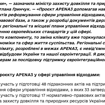
ни», — зазначила міністр захисту довкілля та пр
ітлана Гринчук. — «Проєкт APENA3 допомагав на
нтів реформування сфери управління відходами,
авової бази, а також у розробці документів де
 регіональні та місцеві плани управління відхо
ню європейських стандартів у цій сфері.
о компоненту, то зміна клімату вже торкнулася 
оміки та сфер життя суспільства. Регіональні с
клімату, розроблені в межах APENA3, є невід’єм
відбудови України та нашої євроінтеграції. Я дя
рам за послідовну підтримку євроінтеграційно
роєкту APENA3 у сфері управління відходами:
участь у підготовці 48 підзаконних актів на підтр
я сфери управління відходами, з яких 33 затве
 участь у підготовці 17 нормативно-правових актів
 захисту довкілля та природних ресурсів України,