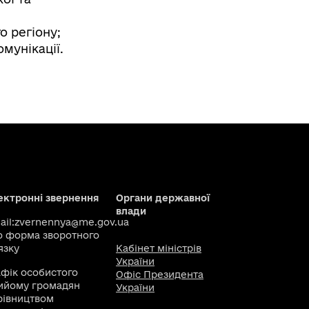
о регіону;
омунікації.
ектронні звернення
Органи державної
влади
il:
zvernennya@me.gov.ua
о
форма зворотного
язку
Кабінет міністрів
України
афік особистого
Офіс Президента
ийому громадян
України
рівництвом