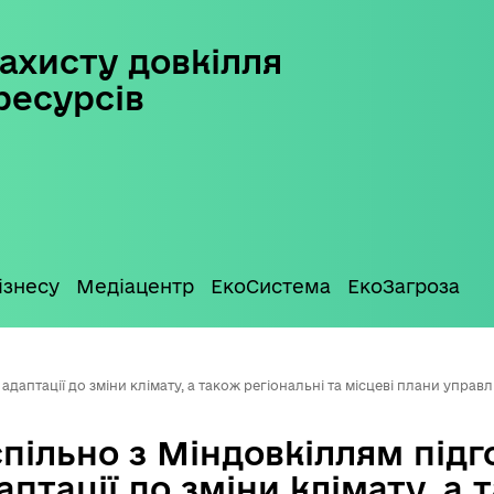
ахисту довкілля
ресурсів
ізнесу
Медіацентр
ЕкоСистема
ЕкоЗагроза
 адаптації до зміни клімату, а також регіональні та місцеві плани управ
пільно з Міндовкіллям підг
аптації до зміни клімату, а 