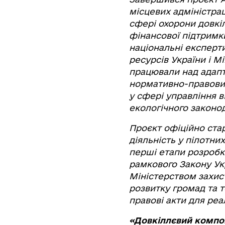
місцевих адміністра
сфері охорони довкіл
фінансової підтримк
національні експерти
ресурсів України і М
працювали над адапт
нормативно-правових
у сфері управління 
екологічного законо
Проєкт офіційно стар
діяльність у пілотних
перші етапи розробки
рамкового Закону Ук
Міністерством захис
розвитку громад та 
правові акти для реал
«Довкіллєвий компон