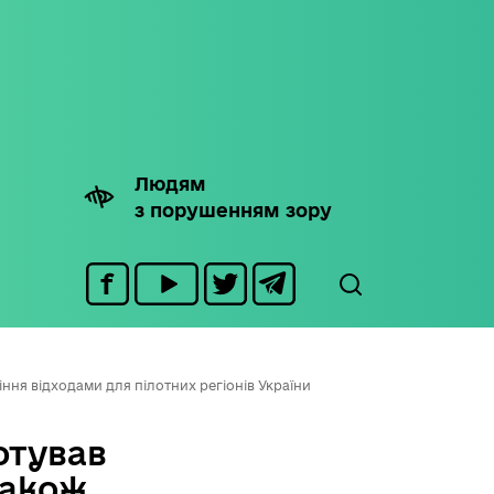
Людям
з порушенням зору
ління відходами для пілотних регіонів України
отував
також