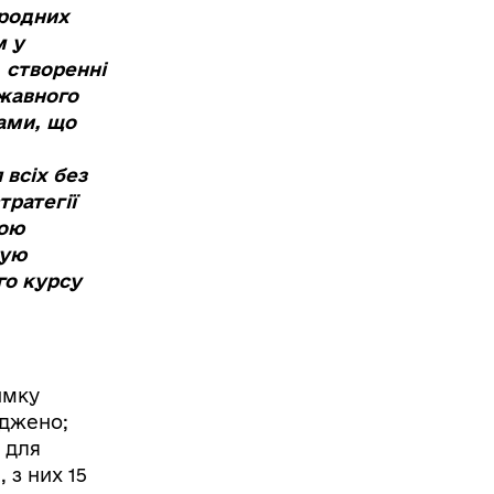
иродних
м у
 створенні
ржавного
дами, що
всіх без
тратегії
ною
кую
го курсу
имку
рджено;
 для
 з них 15