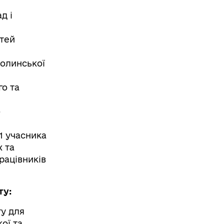
д і
стей
Долинської
го та
о
1 учасника
 та
рацівників
ту:
ту для
ої та