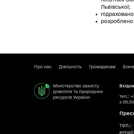
Львівської;
підраховано 
розроблено п
Про нас
Діяльність
Громадянам
Бізн
Міністерство захисту
Вхідн
довкілля та природних
тел.: 
ресурсів України
з 09.30
Прес
тел.:
email