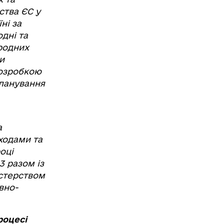
ства ЄС у
ні за
дні та
иродних
и
розробкою
планування
а
дходами та
оці
3 разом із
істерством
вно-
роцесі