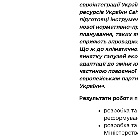
євроінтеграції Украї
ресурсів України Св
підготовці інструме
нової нормативно-пр
планування, таких як
сприяють впроваджен
Що ж до кліматичног
винятку галузей екон
адаптації до зміни 
частиною повоєнної 
європейським партне
України».
Результати роботи п
розробка та 
реформуванн
розробка та
Міністерства