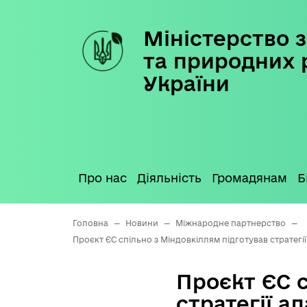
Міністерство з
Skip
to
та природних 
content
України
Про нас
Діяльність
Громадянам
Б
Головна
—
Новини
—
Міжнародне партнерство
—
Проєкт ЄС спільно з Міндовкіллям підготував стратегії
Проєкт ЄС с
стратегії ад