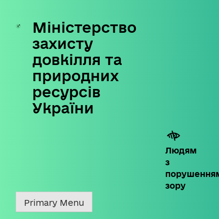
Міністерство
Skip
to
захисту
content
довкілля та
природних
ресурсів
України
Людям
з
порушення
зору
Primary Menu