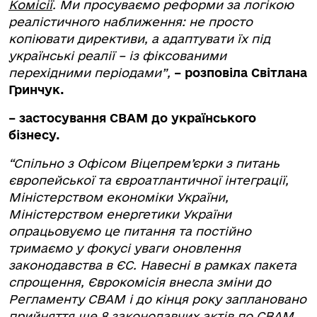
Комісії
. Ми просуваємо реформи за логікою
реалістичного наближення: не просто
копіювати директиви, а адаптувати їх під
українські реалії – із фіксованими
перехідними періодами”,
– розповіла Світлана
Гринчук.
– застосування СВАМ до українського
бізнесу.
“Спільно з Офісом Віцепрем’єрки з питань
європейської та євроатлантичної інтеграції,
Міністерством економіки України,
Міністерством енергетики України
опрацьовуємо це питання та постійно
тримаємо у фокусі уваги оновлення
законодавства в ЄС. Навесні в рамках пакета
спрощення, Єврокомісія внесла зміни до
Регламенту CBAM і до кінця року заплановано
прийняття ще 8 законодавчих актів по CBAM.