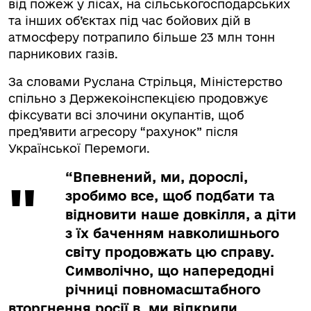
від пожеж у лісах, на сільськогосподарських
та інших об’єктах під час бойових дій в
атмосферу потрапило більше 23 млн тонн
парникових газів.
За словами Руслана Стрільця, Міністерство
спільно з Держекоінспекцією продовжує
фіксувати всі злочини окупантів, щоб
пред’явити агресору “рахунок” після
Української Перемоги.
“Впевнений, ми, дорослі,
зробимо все, щоб подбати та
відновити наше довкілля, а діти
з їх баченням навколишнього
світу продовжать цю справу.
Символічно, що напередодні
річниці повномасштабного
вторгнення росії в, ми відкрили