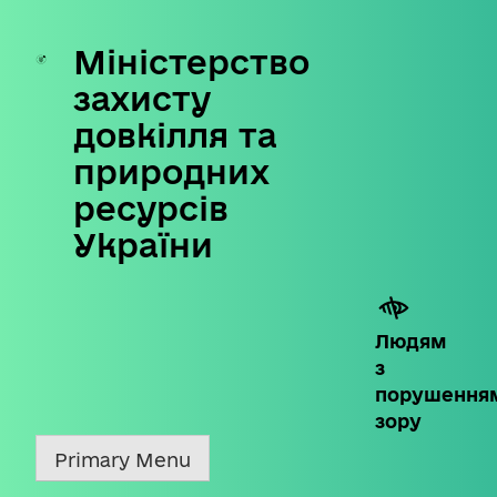
Міністерство
Skip
to
захисту
content
довкілля та
природних
ресурсів
України
Людям
з
порушення
зору
Primary Menu