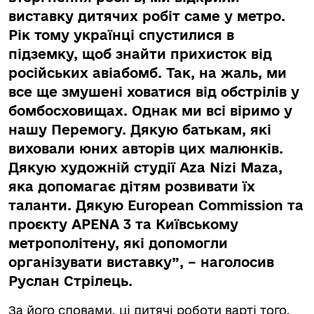
виставку дитячих робіт саме у метро.
Рік тому українці спустилися в
підземку, щоб знайти прихисток від
російських авіабомб. Так, на жаль, ми
все ще змушені ховатися від обстрілів у
бомбосховищах. Однак ми всі віримо у
нашу Перемогу. Дякую батькам, які
виховали юних авторів цих малюнків.
Дякую художній студії Aza Nizi Maza,
яка допомагає дітям розвивати їх
таланти. Дякую European Commission та
проєкту APENA 3 та Київському
метрополітену, які допомогли
організувати виставку”, – наголосив
Руслан Стрілець.
За його словами, ці дитячі роботи варті того,