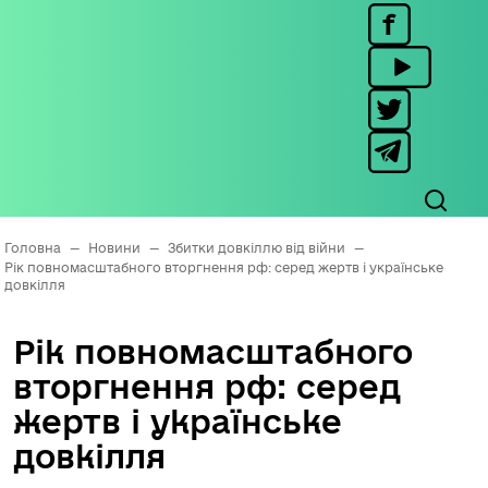
Головна
—
Новини
—
Збитки довкіллю від війни
—
Рік повномасштабного вторгнення рф: серед жертв і українське
довкілля
Рік повномасштабного
вторгнення рф: серед
жертв і українське
довкілля