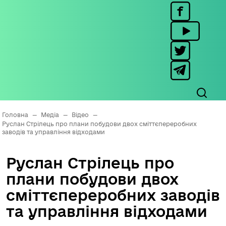
Головна
—
Медіа
—
Відео
—
Руслан Стрілець про плани побудови двох сміттєпереробних
заводів та управління відходами
Руслан Стрілець про
плани побудови двох
сміттєпереробних заводів
та управління відходами