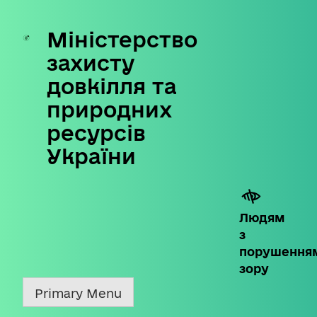
Міністерство
Skip
to
захисту
content
довкілля та
природних
ресурсів
України
Людям
з
порушення
зору
Primary Menu