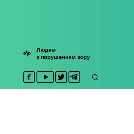
Людям
з порушенням зору