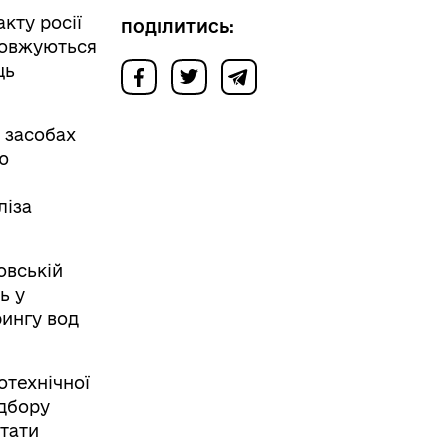
кту росії
ПОДІЛИТИСЬ:
довжуються
ць
 засобах
ю
ліза
овській
ь у
рингу вод
отехнічної
ідбору
ьтати