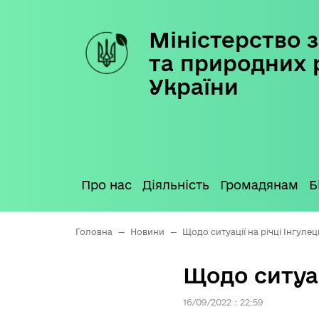
Міністерство з
Skip
to
та природних 
content
України
Про нас
Діяльність
Громадянам
Б
Головна
—
Новини
—
Щодо ситуації на річці Інгулец
Щодо ситуац
16/09/2022 : 22:59