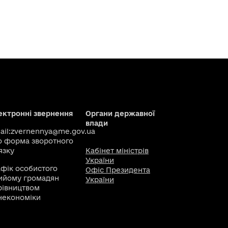
ектронні звернення
Органи державної
влади
il:
zvernennya@me.gov.ua
о
форма зворотного
язку
Кабінет міністрів
України
афік особистого
Офіс Президента
ийому громадян
України
рівництвом
некономіки