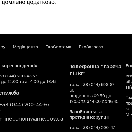
ідомлено додатково.
есу
Медіацентр
ЕкоСистема
ЕкоЗагроза
а кореспонденція
Ел
Телефонна “гаряча
лінія”
+38 (044) 200-47-53
ema
 до 12.00 та з 14.00 до 16.45
аб
тел.: +38 (044) 596-67-
зв`
66
служба
щоденно з 09:30 до
Гр
12:00 та з 14:00 до 16:45
пр
 +38 (044) 200-44-67
ке
:
Запобігання та
Мі
протидія корупції
smineconomy@me.gov.ua
тел.: +38 (044) 200-47-