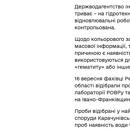
Держводагентство інф
триває – на гідроте
відновлювальні робот
контрольована.
Щодо кольорового за
масової інформації,
причиною є наявність
використовуються дл
«гематиту» або інш
16 вересня фахівці Р
області відібрали про
лабораторії РОВРу та
на Івано-Франківщині
Проби відібрані у на
споруди Карачунівськ
проб наявність води 