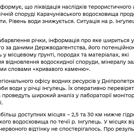
ормує, що ліквідація наслідків терористичного а
хнічній споруді Карачунівського водосховища про
и. Рівень води знижується. Ситуація на р. Інгуле
барвлення річки, інформація про яке шириться у
 то за даними Держводагентства, його потенційно
 у місцевому ґрунті, породах та матеріалах, які
я відновлення водоскидної споруди, мінералу за
ими словами «кривавого каменю».
егіонального офісу водних ресурсів у Дніпропетр
би води у річці Інгулець. Їх оперативно перевірят
 проведуть широкий аналіз у лабораторії моніто
.
йбільш доступних місцях – 2,5 та 30 км нижче гідр
ого водосховища по течії р. Інгулець. У місцях в
червоного відтінку не спостерігалось. Про резул