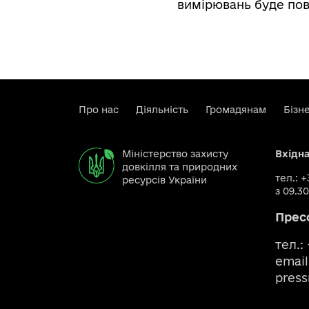
вимірювань буде пов
Про нас
Діяльність
Громадянам
Бізн
Міністерство захисту
Вхідн
довкілля та природних
тел.: 
ресурсів України
з 09.30
Прес
тел.:
email
pres