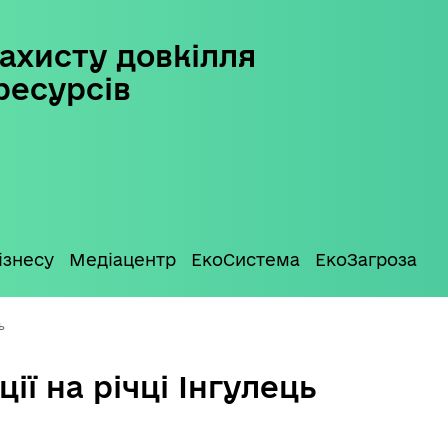
ахисту довкілля
ресурсів
ізнесу
Медіацентр
ЕкоСистема
ЕкоЗагроза
ь
ії на річці Інгулець