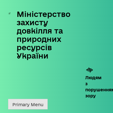
Міністерство
Skip
to
захисту
content
довкілля та
природних
ресурсів
України
Людям
з
порушення
зору
Primary Menu